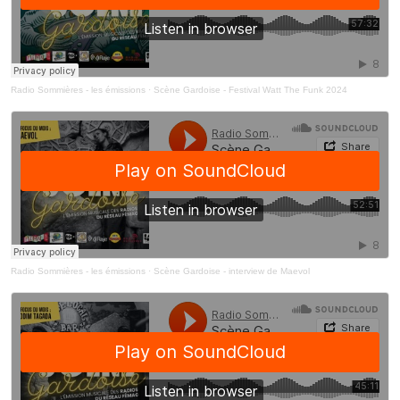
Radio Sommières - les émissions
·
Scène Gardoise - Festival Watt The Funk 2024
Radio Sommières - les émissions
·
Scène Gardoise - interview de Maevol