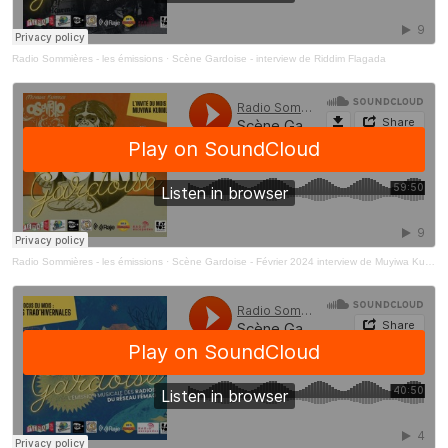
Radio Sommières - les émissions
·
Scène Gardoise - interview de Riddim Flagada
Radio Sommières - les émissions
·
Scène Gardoise - Février 2024 interview de Muyiwa Kunnuji