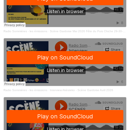
Radio Sommières - les émissions
·
Scène Gardoise Mai 2026 Fête du Pois Chiche 29-30-31 Mai x Radio Système
Radio Sommières - les émissions
·
Interview Akèsteko - Scéne Gardoise Avril 2026