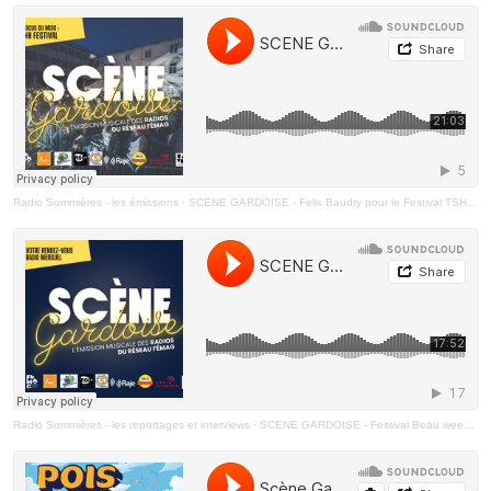
Radio Sommières - les émissions
·
SCENE GARDOISE - Felix Baudry pour le Festival TSHH Nîmes
Radio Sommières - les reportages et interviews
·
SCENE GARDOISE - Festival Beau weekend + Belles journées à Paloma