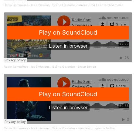
Radio Sommières - les émissions
·
Scène Gardoise -Janvier 2024 Les Trad'hivernales
Radio Sommières - les émissions
·
Scène Gardoise - Bravo Benoit
Radio Sommières - les émissions
·
Scène Gardoise - interview du groupe Nolika