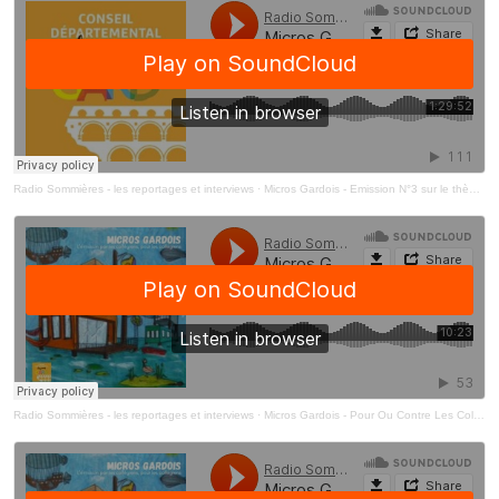
Radio Sommières - les reportages et interviews
·
Micros Gardois - Emission N°3 sur le thème de l'engagement
Radio Sommières - les reportages et interviews
·
Micros Gardois - Pour Ou Contre Les Collégiens Débattent Sur Les Sujets D'actu Des Collèges