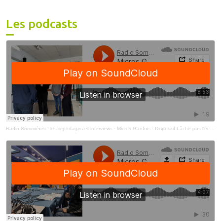
Les podcasts
Radio Sommières - les reportages et interviews
·
Micros Gardois : Dispositif Lâche pas l'école