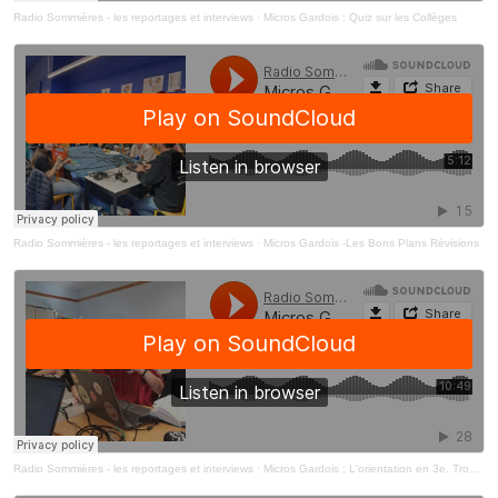
Radio Sommières - les reportages et interviews
·
Micros Gardois : Quiz sur les Collèges
Radio Sommières - les reportages et interviews
·
Micros Gardois -Les Bons Plans Révisions
Radio Sommières - les reportages et interviews
·
Micros Gardois : L'orientation en 3e. Trop tôt pour se mettre la pression ?