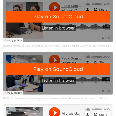
Radio Sommières - les reportages et interviews
·
Micros Gardois : Zoom sur les Foyers Sociaux Educatifs
Radio Sommières - les reportages et interviews
·
Point de vue en entre vue N°2 - Micros Gardois - Collège du Mourion à Villeneuve-lès-Avignon