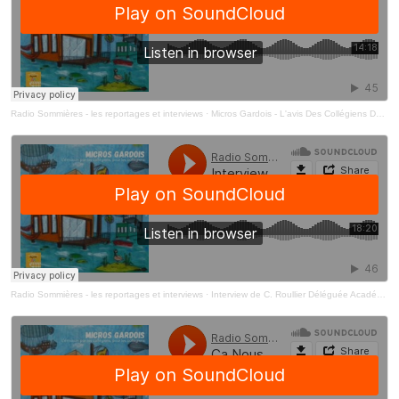
Radio Sommières - les reportages et interviews
·
Micros Gardois - L'avis Des Collégiens Du Gard - Les Micros - Trottoirs Des Micros Gardois
Radio Sommières - les reportages et interviews
·
Interview de C. Roullier Déléguée Académique Vie Collégienne Et Lycéenne, Académie De Montpellier