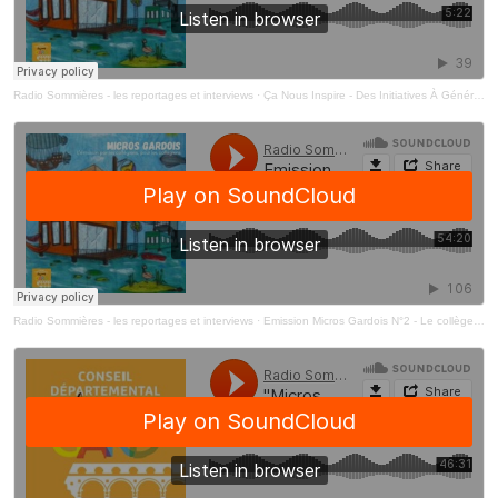
Radio Sommières - les reportages et interviews
·
Ça Nous Inspire - Des Initiatives À Généraliser Dans Tous Les Collèges
Radio Sommières - les reportages et interviews
·
Emission Micros Gardois N°2 - Le collège Idéal