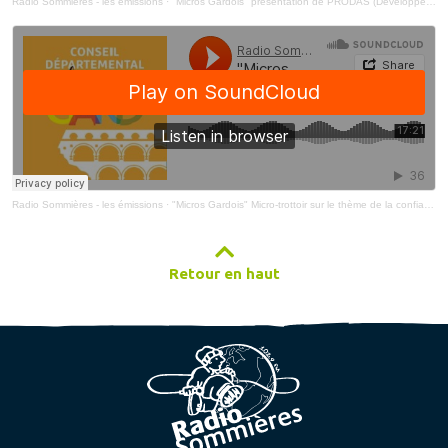
Radio Sommières - les émissions
·
"Micros Gardois" présentation de PRODAS (Développement Affectif et Social) - CDJ du Gard
Radio Sommières - les émissions
·
"Micros Gardois" Micro-trottoir sur le thème de la confiance en soi - CDJ Gard
Retour en haut