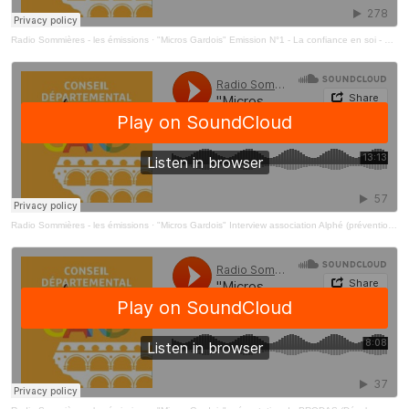
Radio Sommières - les émissions
·
"Micros Gardois" Emission N°1 - La confiance en soi - CDJ Gard
Radio Sommières - les émissions
·
"Micros Gardois" Interview association Alphé (prévention du harcèlement) - CDJ du Gard