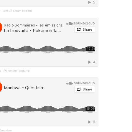
le - keroué album Record
lle - Pokemon fangame
Questism