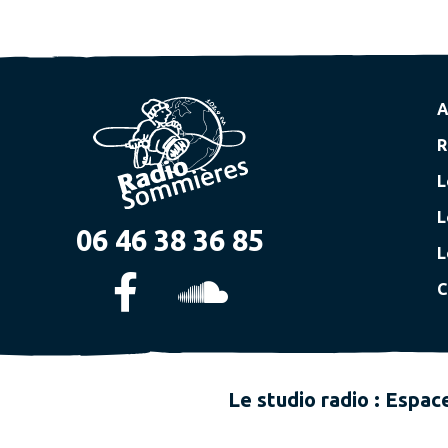
A
R
L
L
06 46 38 36 85
L
C
Le studio radio : Espac