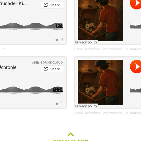
2025
Radio Sommières - les émissions
·
La Trouvail
Radio Sommières - les émissions
·
La Trouvai